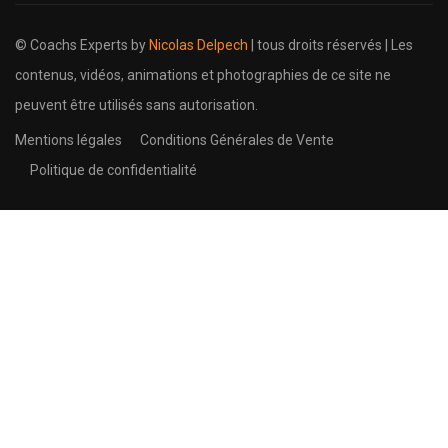
© Coachs Experts by
Nicolas Delpech
| tous droits réservés | Les
contenus, vidéos, animations et photographies de ce site ne
peuvent être utilisés sans autorisation.
Mentions légales
Conditions Générales de Vente
Politique de confidentialité
Devenez formateur, proposez-
nous une formation, un e-book ?
Rejoignez notre équipe, Proposez-nous des formations en