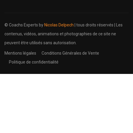
© Coachs Experts by
Nicolas Delpech
| tous droits réservés | Les
contenus, vidéos, animations et photographies de ce site ne
peuvent être utilisés sans autorisation.
Mentions légales
Conditions Générales de Vente
Politique de confidentialité
Devenez formateur, proposez-
nous une formation, un e-book ?